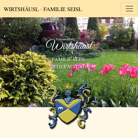
WIRTSHÄUSL · FAMILIE SEISL
Wirtshäusl
FAMILIE SEISL
NIEDERAU/TIROL