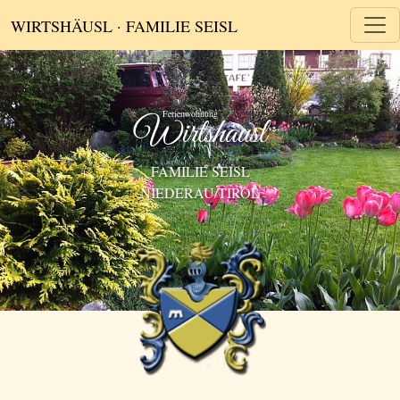
WIRTSHÄUSL · FAMILIE SEISL
Wirtshäusl
FAMILIE SEISL
NIEDERAU/TIROL